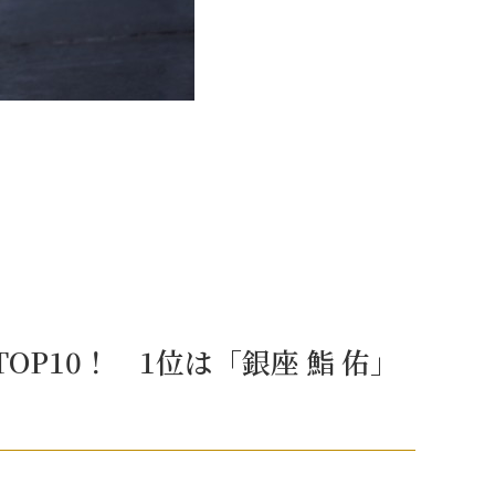
P10！ 1位は「銀座 鮨 佑」