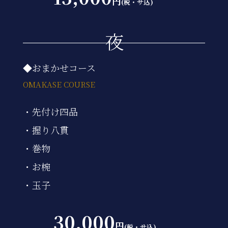
円
(税・サ込)
夜
◆おまかせコース
OMAKASE COURSE
・先付け四品
・握り八貫
・巻物
・お椀
・玉子
30,000
円
(税・サ込)