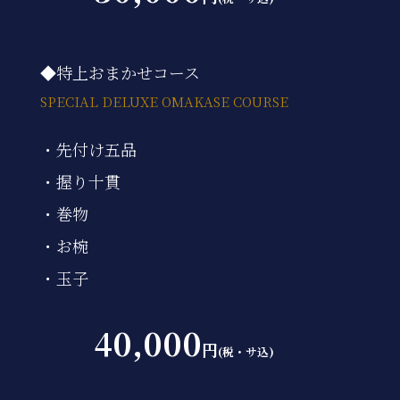
◆特上おまかせコース
SPECIAL DELUXE OMAKASE COURSE
・先付け五品
・握り十貫
・巻物
・お椀
・玉子
40,000
円
(税・サ込)