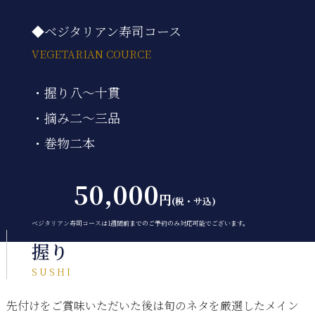
◆ベジタリアン寿司コース
VEGETARIAN COURCE
・握り八～十貫
・摘み二～三品
・巻物二本
50,000
円
(税・サ込)
ベジタリアン寿司コースは1週間前までのご予約のみ対応可能でございます。
握り
SUSHI
先付けをご賞味いただいた後は旬のネタを厳選したメイン