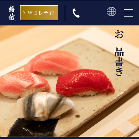
WEB予約
日本語
English
お品書き
中文
한국