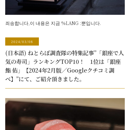
죄송합니다,이 내용은 지금 %LANG :뿐입니다.
2024/03/08
(日本語) ねとらぼ調査隊の特集記事”「銀座で人
気の寿司」ランキングTOP10！ 1位は「銀座
鮨 佑」【2024年2月版／Googleクチコミ調
べ】”にて、ご紹介頂きました。